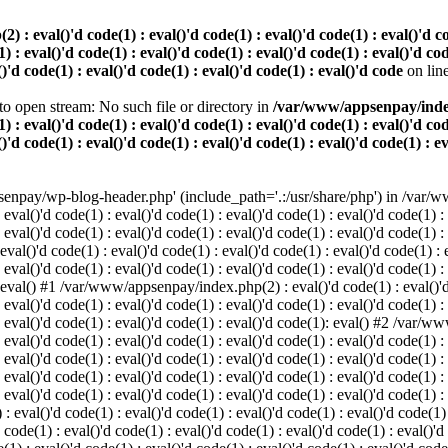
 eval()'d code(1) : eval()'d code(1) : eval()'d code(1) : eval()'d code
) : eval()'d code(1) : eval()'d code(1) : eval()'d code(1) : eval()'d cod
()'d code(1) : eval()'d code(1) : eval()'d code(1) : eval()'d code
on lin
o open stream: No such file or directory in
/var/www/appsenpay/index.p
) : eval()'d code(1) : eval()'d code(1) : eval()'d code(1) : eval()'d cod
()'d code(1) : eval()'d code(1) : eval()'d code(1) : eval()'d code(1) : e
enpay/wp-blog-header.php' (include_path='.:/usr/share/php') in /var/ww
 eval()'d code(1) : eval()'d code(1) : eval()'d code(1) : eval()'d code(1) :
 eval()'d code(1) : eval()'d code(1) : eval()'d code(1) : eval()'d code(1) :
()'d code(1) : eval()'d code(1) : eval()'d code(1) : eval()'d code(1) : ev
 eval()'d code(1) : eval()'d code(1) : eval()'d code(1) : eval()'d code(1) :
: eval() #1 /var/www/appsenpay/index.php(2) : eval()'d code(1) : eval()'d 
 eval()'d code(1) : eval()'d code(1) : eval()'d code(1) : eval()'d code(1) :
 : eval()'d code(1) : eval()'d code(1) : eval()'d code(1): eval() #2 /var/
 eval()'d code(1) : eval()'d code(1) : eval()'d code(1) : eval()'d code(1) :
 : eval()'d code(1) : eval()'d code(1) : eval()'d code(1) : eval()'d code(
 eval()'d code(1) : eval()'d code(1) : eval()'d code(1) : eval()'d code(1) :
: eval()'d code(1) : eval()'d code(1) : eval()'d code(1) : eval()'d code(1) :
val()'d code(1) : eval()'d code(1) : eval()'d code(1) : eval()'d code(1) : 
 code(1) : eval()'d code(1) : eval()'d code(1) : eval()'d code(1) : eval()'d