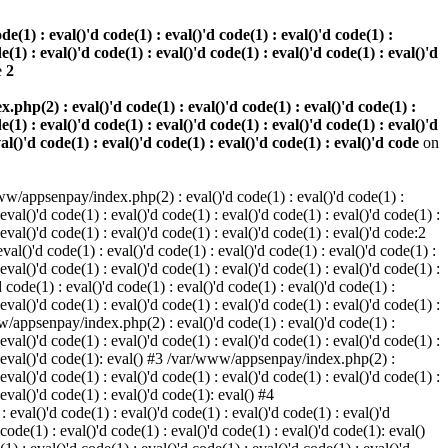
(1) : eval()'d code(1) : eval()'d code(1) : eval()'d code(1) :
e(1) : eval()'d code(1) : eval()'d code(1) : eval()'d code(1) : eval()'d
e
2
hp(2) : eval()'d code(1) : eval()'d code(1) : eval()'d code(1) :
e(1) : eval()'d code(1) : eval()'d code(1) : eval()'d code(1) : eval()'d
val()'d code(1) : eval()'d code(1) : eval()'d code(1) : eval()'d code
on
w/appsenpay/index.php(2) : eval()'d code(1) : eval()'d code(1) :
 eval()'d code(1) : eval()'d code(1) : eval()'d code(1) : eval()'d code(1) :
 eval()'d code(1) : eval()'d code(1) : eval()'d code(1) : eval()'d code:2
al()'d code(1) : eval()'d code(1) : eval()'d code(1) : eval()'d code(1) :
 eval()'d code(1) : eval()'d code(1) : eval()'d code(1) : eval()'d code(1) :
code(1) : eval()'d code(1) : eval()'d code(1) : eval()'d code(1) :
 eval()'d code(1) : eval()'d code(1) : eval()'d code(1) : eval()'d code(1) :
www/appsenpay/index.php(2) : eval()'d code(1) : eval()'d code(1) :
 eval()'d code(1) : eval()'d code(1) : eval()'d code(1) : eval()'d code(1) :
1) : eval()'d code(1): eval() #3 /var/www/appsenpay/index.php(2) :
 eval()'d code(1) : eval()'d code(1) : eval()'d code(1) : eval()'d code(1) :
 eval()'d code(1) : eval()'d code(1): eval() #4
eval()'d code(1) : eval()'d code(1) : eval()'d code(1) : eval()'d
 code(1) : eval()'d code(1) : eval()'d code(1) : eval()'d code(1): eval()