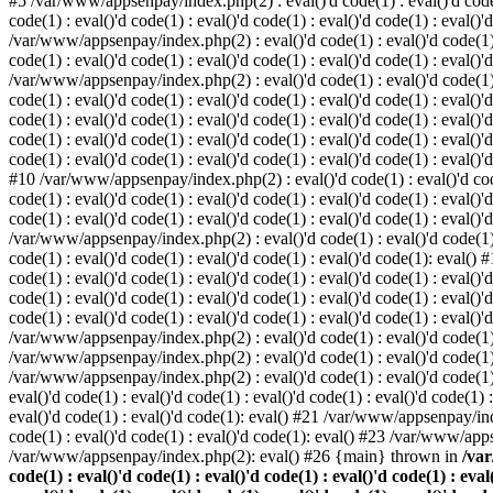
#5 /var/www/appsenpay/index.php(2) : eval()'d code(1) : eval()'d code(1) 
code(1) : eval()'d code(1) : eval()'d code(1) : eval()'d code(1) : eval()'
/var/www/appsenpay/index.php(2) : eval()'d code(1) : eval()'d code(1) : e
code(1) : eval()'d code(1) : eval()'d code(1) : eval()'d code(1) : eval()'
/var/www/appsenpay/index.php(2) : eval()'d code(1) : eval()'d code(1) : e
code(1) : eval()'d code(1) : eval()'d code(1) : eval()'d code(1) : eval()
code(1) : eval()'d code(1) : eval()'d code(1) : eval()'d code(1) : eval()'d
code(1) : eval()'d code(1) : eval()'d code(1) : eval()'d code(1) : eval()
code(1) : eval()'d code(1) : eval()'d code(1) : eval()'d code(1) : eval()'d
#10 /var/www/appsenpay/index.php(2) : eval()'d code(1) : eval()'d code(1)
code(1) : eval()'d code(1) : eval()'d code(1) : eval()'d code(1) : eval(
code(1) : eval()'d code(1) : eval()'d code(1) : eval()'d code(1) : eval()'
/var/www/appsenpay/index.php(2) : eval()'d code(1) : eval()'d code(1) : e
code(1) : eval()'d code(1) : eval()'d code(1) : eval()'d code(1): eval()
code(1) : eval()'d code(1) : eval()'d code(1) : eval()'d code(1) : eval(
code(1) : eval()'d code(1) : eval()'d code(1) : eval()'d code(1) : eval(
code(1) : eval()'d code(1) : eval()'d code(1) : eval()'d code(1) : eval()'
/var/www/appsenpay/index.php(2) : eval()'d code(1) : eval()'d code(1) : 
/var/www/appsenpay/index.php(2) : eval()'d code(1) : eval()'d code(1) : 
/var/www/appsenpay/index.php(2) : eval()'d code(1) : eval()'d code(1) :
eval()'d code(1) : eval()'d code(1) : eval()'d code(1) : eval()'d code(1
eval()'d code(1) : eval()'d code(1): eval() #21 /var/www/appsenpay/ind
code(1) : eval()'d code(1) : eval()'d code(1): eval() #23 /var/www/app
/var/www/appsenpay/index.php(2): eval() #26 {main} thrown in
/var
code(1) : eval()'d code(1) : eval()'d code(1) : eval()'d code(1) : eval