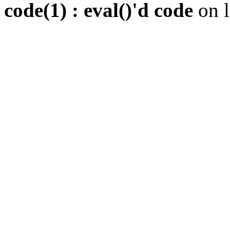
code(1) : eval()'d code
on 