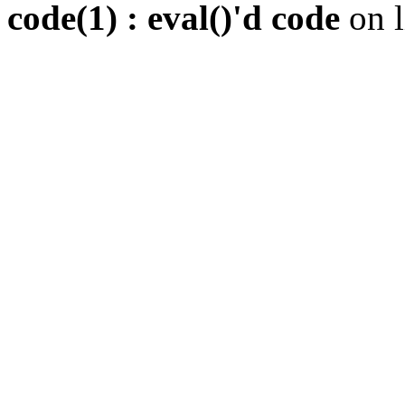
code(1) : eval()'d code
on 