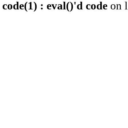
code(1) : eval()'d code
on 