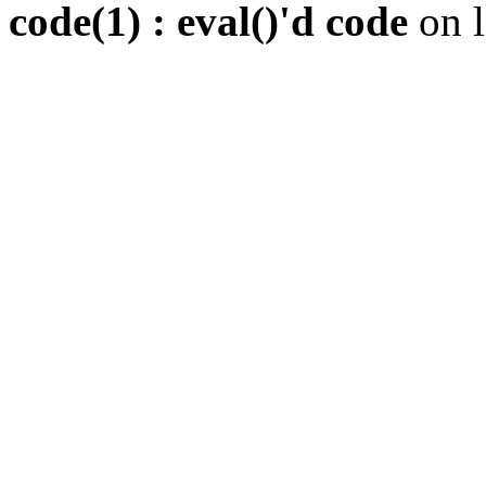
code(1) : eval()'d code
on 