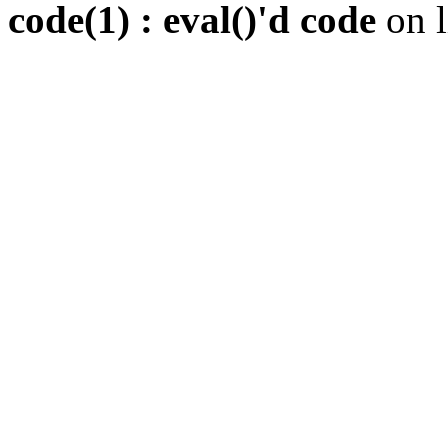
code(1) : eval()'d code
on 