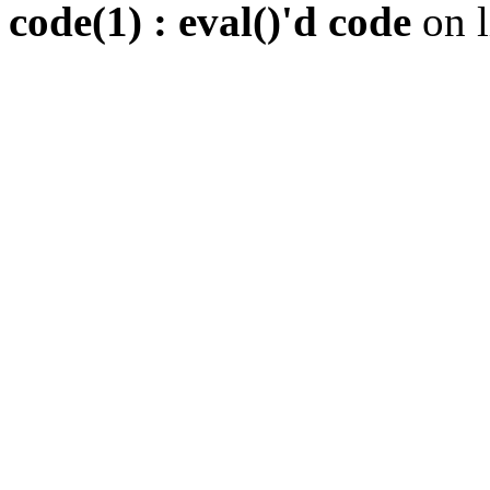
code(1) : eval()'d code
on 