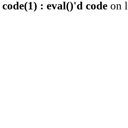
code(1) : eval()'d code
on 