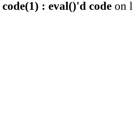
code(1) : eval()'d code
on 