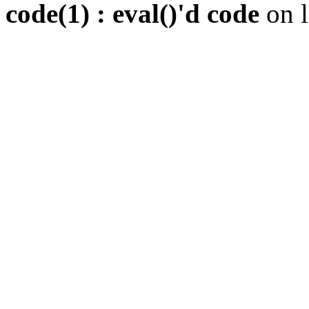
code(1) : eval()'d code
on 