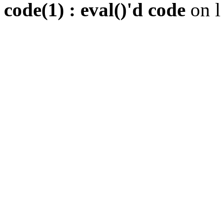
code(1) : eval()'d code
on 