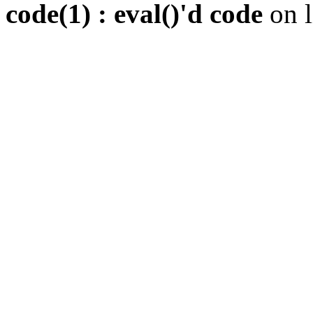
code(1) : eval()'d code
on 