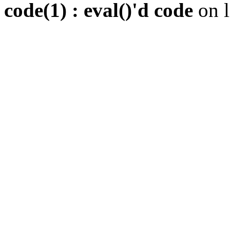
code(1) : eval()'d code
on 