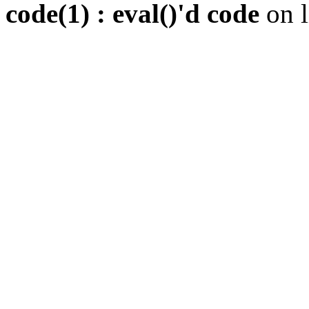
code(1) : eval()'d code
on 