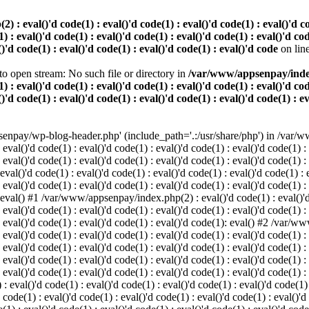
 eval()'d code(1) : eval()'d code(1) : eval()'d code(1) : eval()'d code
) : eval()'d code(1) : eval()'d code(1) : eval()'d code(1) : eval()'d cod
()'d code(1) : eval()'d code(1) : eval()'d code(1) : eval()'d code
on lin
o open stream: No such file or directory in
/var/www/appsenpay/index.p
) : eval()'d code(1) : eval()'d code(1) : eval()'d code(1) : eval()'d cod
()'d code(1) : eval()'d code(1) : eval()'d code(1) : eval()'d code(1) : e
enpay/wp-blog-header.php' (include_path='.:/usr/share/php') in /var/ww
 eval()'d code(1) : eval()'d code(1) : eval()'d code(1) : eval()'d code(1) :
 eval()'d code(1) : eval()'d code(1) : eval()'d code(1) : eval()'d code(1) :
()'d code(1) : eval()'d code(1) : eval()'d code(1) : eval()'d code(1) : ev
 eval()'d code(1) : eval()'d code(1) : eval()'d code(1) : eval()'d code(1) :
: eval() #1 /var/www/appsenpay/index.php(2) : eval()'d code(1) : eval()'d 
 eval()'d code(1) : eval()'d code(1) : eval()'d code(1) : eval()'d code(1) :
 : eval()'d code(1) : eval()'d code(1) : eval()'d code(1): eval() #2 /var/
 eval()'d code(1) : eval()'d code(1) : eval()'d code(1) : eval()'d code(1) :
 : eval()'d code(1) : eval()'d code(1) : eval()'d code(1) : eval()'d code(
 eval()'d code(1) : eval()'d code(1) : eval()'d code(1) : eval()'d code(1) :
: eval()'d code(1) : eval()'d code(1) : eval()'d code(1) : eval()'d code(1) :
val()'d code(1) : eval()'d code(1) : eval()'d code(1) : eval()'d code(1) : 
 code(1) : eval()'d code(1) : eval()'d code(1) : eval()'d code(1) : eval()'d