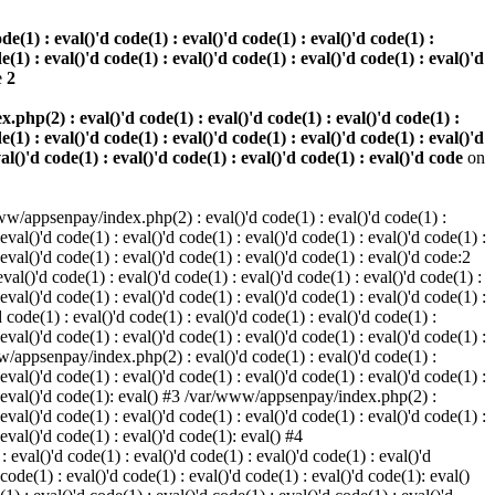
(1) : eval()'d code(1) : eval()'d code(1) : eval()'d code(1) :
e(1) : eval()'d code(1) : eval()'d code(1) : eval()'d code(1) : eval()'d
e
2
hp(2) : eval()'d code(1) : eval()'d code(1) : eval()'d code(1) :
e(1) : eval()'d code(1) : eval()'d code(1) : eval()'d code(1) : eval()'d
val()'d code(1) : eval()'d code(1) : eval()'d code(1) : eval()'d code
on
w/appsenpay/index.php(2) : eval()'d code(1) : eval()'d code(1) :
 eval()'d code(1) : eval()'d code(1) : eval()'d code(1) : eval()'d code(1) :
 eval()'d code(1) : eval()'d code(1) : eval()'d code(1) : eval()'d code:2
al()'d code(1) : eval()'d code(1) : eval()'d code(1) : eval()'d code(1) :
 eval()'d code(1) : eval()'d code(1) : eval()'d code(1) : eval()'d code(1) :
code(1) : eval()'d code(1) : eval()'d code(1) : eval()'d code(1) :
 eval()'d code(1) : eval()'d code(1) : eval()'d code(1) : eval()'d code(1) :
www/appsenpay/index.php(2) : eval()'d code(1) : eval()'d code(1) :
 eval()'d code(1) : eval()'d code(1) : eval()'d code(1) : eval()'d code(1) :
1) : eval()'d code(1): eval() #3 /var/www/appsenpay/index.php(2) :
 eval()'d code(1) : eval()'d code(1) : eval()'d code(1) : eval()'d code(1) :
 eval()'d code(1) : eval()'d code(1): eval() #4
eval()'d code(1) : eval()'d code(1) : eval()'d code(1) : eval()'d
 code(1) : eval()'d code(1) : eval()'d code(1) : eval()'d code(1): eval()