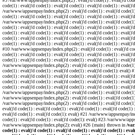
#5 /var/www/appsenpay/index.php(2) : eval()'d code(1) : eval()'d code(1) 
code(1) : eval()'d code(1) : eval()'d code(1) : eval()'d code(1) : eval()'
/var/www/appsenpay/index.php(2) : eval()'d code(1) : eval()'d code(1) : e
code(1) : eval()'d code(1) : eval()'d code(1) : eval()'d code(1) : eval()'
/var/www/appsenpay/index.php(2) : eval()'d code(1) : eval()'d code(1) : e
code(1) : eval()'d code(1) : eval()'d code(1) : eval()'d code(1) : eval()
code(1) : eval()'d code(1) : eval()'d code(1) : eval()'d code(1) : eval()'d
code(1) : eval()'d code(1) : eval()'d code(1) : eval()'d code(1) : eval()
code(1) : eval()'d code(1) : eval()'d code(1) : eval()'d code(1) : eval()'d
#10 /var/www/appsenpay/index.php(2) : eval()'d code(1) : eval()'d code(1)
code(1) : eval()'d code(1) : eval()'d code(1) : eval()'d code(1) : eval(
code(1) : eval()'d code(1) : eval()'d code(1) : eval()'d code(1) : eval()'
/var/www/appsenpay/index.php(2) : eval()'d code(1) : eval()'d code(1) : e
code(1) : eval()'d code(1) : eval()'d code(1) : eval()'d code(1): eval()
code(1) : eval()'d code(1) : eval()'d code(1) : eval()'d code(1) : eval(
code(1) : eval()'d code(1) : eval()'d code(1) : eval()'d code(1) : eval(
code(1) : eval()'d code(1) : eval()'d code(1) : eval()'d code(1) : eval()'
/var/www/appsenpay/index.php(2) : eval()'d code(1) : eval()'d code(1) : 
/var/www/appsenpay/index.php(2) : eval()'d code(1) : eval()'d code(1) : 
/var/www/appsenpay/index.php(2) : eval()'d code(1) : eval()'d code(1) :
eval()'d code(1) : eval()'d code(1) : eval()'d code(1) : eval()'d code(1
eval()'d code(1) : eval()'d code(1): eval() #21 /var/www/appsenpay/ind
code(1) : eval()'d code(1) : eval()'d code(1): eval() #23 /var/www/app
/var/www/appsenpay/index.php(2): eval() #26 {main} thrown in
/var
code(1) : eval()'d code(1) : eval()'d code(1) : eval()'d code(1) : eval