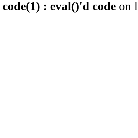
code(1) : eval()'d code
on 