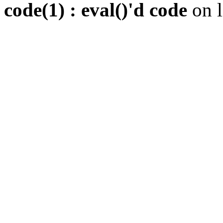
code(1) : eval()'d code
on 