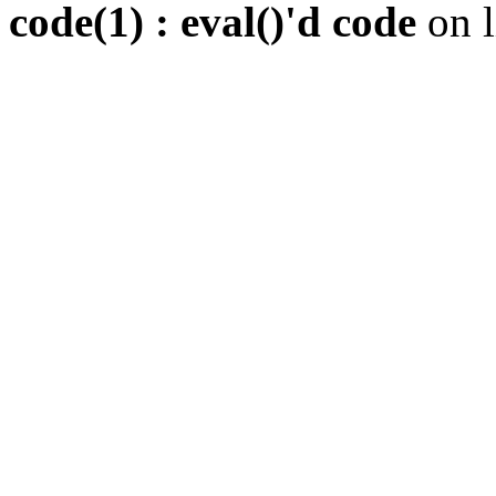
code(1) : eval()'d code
on 