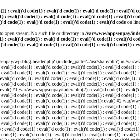
 eval()'d code(1) : eval()'d code(1) : eval()'d code(1) : eval()'d code
) : eval()'d code(1) : eval()'d code(1) : eval()'d code(1) : eval()'d cod
()'d code(1) : eval()'d code(1) : eval()'d code(1) : eval()'d code
on lin
o open stream: No such file or directory in
/var/www/appsenpay/index.p
) : eval()'d code(1) : eval()'d code(1) : eval()'d code(1) : eval()'d cod
()'d code(1) : eval()'d code(1) : eval()'d code(1) : eval()'d code(1) : e
enpay/wp-blog-header.php' (include_path='.:/usr/share/php') in /var/ww
 eval()'d code(1) : eval()'d code(1) : eval()'d code(1) : eval()'d code(1) :
 eval()'d code(1) : eval()'d code(1) : eval()'d code(1) : eval()'d code(1) :
()'d code(1) : eval()'d code(1) : eval()'d code(1) : eval()'d code(1) : ev
 eval()'d code(1) : eval()'d code(1) : eval()'d code(1) : eval()'d code(1) :
: eval() #1 /var/www/appsenpay/index.php(2) : eval()'d code(1) : eval()'d 
 eval()'d code(1) : eval()'d code(1) : eval()'d code(1) : eval()'d code(1) :
 : eval()'d code(1) : eval()'d code(1) : eval()'d code(1): eval() #2 /var/
 eval()'d code(1) : eval()'d code(1) : eval()'d code(1) : eval()'d code(1) :
 : eval()'d code(1) : eval()'d code(1) : eval()'d code(1) : eval()'d code(
 eval()'d code(1) : eval()'d code(1) : eval()'d code(1) : eval()'d code(1) :
: eval()'d code(1) : eval()'d code(1) : eval()'d code(1) : eval()'d code(1) :
val()'d code(1) : eval()'d code(1) : eval()'d code(1) : eval()'d code(1) : 
 code(1) : eval()'d code(1) : eval()'d code(1) : eval()'d code(1) : eval()'d