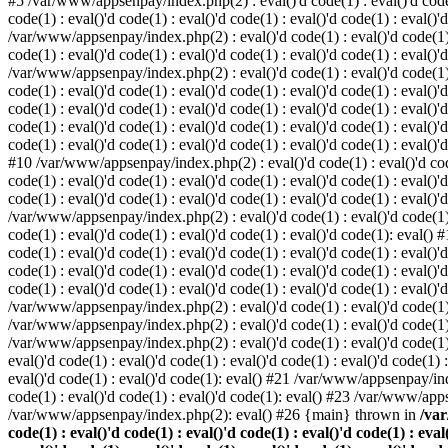
#5 /var/www/appsenpay/index.php(2) : eval()'d code(1) : eval()'d code(1) 
code(1) : eval()'d code(1) : eval()'d code(1) : eval()'d code(1) : eval()'
/var/www/appsenpay/index.php(2) : eval()'d code(1) : eval()'d code(1) : e
code(1) : eval()'d code(1) : eval()'d code(1) : eval()'d code(1) : eval()'
/var/www/appsenpay/index.php(2) : eval()'d code(1) : eval()'d code(1) : e
code(1) : eval()'d code(1) : eval()'d code(1) : eval()'d code(1) : eval()
code(1) : eval()'d code(1) : eval()'d code(1) : eval()'d code(1) : eval()'d
code(1) : eval()'d code(1) : eval()'d code(1) : eval()'d code(1) : eval()
code(1) : eval()'d code(1) : eval()'d code(1) : eval()'d code(1) : eval()'d
#10 /var/www/appsenpay/index.php(2) : eval()'d code(1) : eval()'d code(1)
code(1) : eval()'d code(1) : eval()'d code(1) : eval()'d code(1) : eval(
code(1) : eval()'d code(1) : eval()'d code(1) : eval()'d code(1) : eval()'
/var/www/appsenpay/index.php(2) : eval()'d code(1) : eval()'d code(1) : e
code(1) : eval()'d code(1) : eval()'d code(1) : eval()'d code(1): eval()
code(1) : eval()'d code(1) : eval()'d code(1) : eval()'d code(1) : eval(
code(1) : eval()'d code(1) : eval()'d code(1) : eval()'d code(1) : eval(
code(1) : eval()'d code(1) : eval()'d code(1) : eval()'d code(1) : eval()'
/var/www/appsenpay/index.php(2) : eval()'d code(1) : eval()'d code(1) : 
/var/www/appsenpay/index.php(2) : eval()'d code(1) : eval()'d code(1) : 
/var/www/appsenpay/index.php(2) : eval()'d code(1) : eval()'d code(1) :
eval()'d code(1) : eval()'d code(1) : eval()'d code(1) : eval()'d code(1
eval()'d code(1) : eval()'d code(1): eval() #21 /var/www/appsenpay/ind
code(1) : eval()'d code(1) : eval()'d code(1): eval() #23 /var/www/app
/var/www/appsenpay/index.php(2): eval() #26 {main} thrown in
/var
code(1) : eval()'d code(1) : eval()'d code(1) : eval()'d code(1) : eval