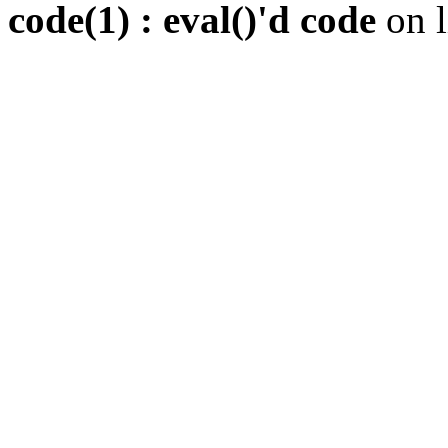
code(1) : eval()'d code
on 