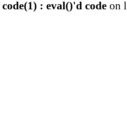
code(1) : eval()'d code
on 