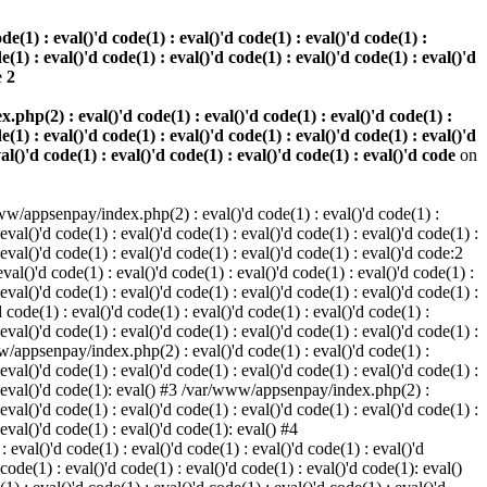
(1) : eval()'d code(1) : eval()'d code(1) : eval()'d code(1) :
e(1) : eval()'d code(1) : eval()'d code(1) : eval()'d code(1) : eval()'d
e
2
hp(2) : eval()'d code(1) : eval()'d code(1) : eval()'d code(1) :
e(1) : eval()'d code(1) : eval()'d code(1) : eval()'d code(1) : eval()'d
val()'d code(1) : eval()'d code(1) : eval()'d code(1) : eval()'d code
on
w/appsenpay/index.php(2) : eval()'d code(1) : eval()'d code(1) :
 eval()'d code(1) : eval()'d code(1) : eval()'d code(1) : eval()'d code(1) :
 eval()'d code(1) : eval()'d code(1) : eval()'d code(1) : eval()'d code:2
al()'d code(1) : eval()'d code(1) : eval()'d code(1) : eval()'d code(1) :
 eval()'d code(1) : eval()'d code(1) : eval()'d code(1) : eval()'d code(1) :
code(1) : eval()'d code(1) : eval()'d code(1) : eval()'d code(1) :
 eval()'d code(1) : eval()'d code(1) : eval()'d code(1) : eval()'d code(1) :
www/appsenpay/index.php(2) : eval()'d code(1) : eval()'d code(1) :
 eval()'d code(1) : eval()'d code(1) : eval()'d code(1) : eval()'d code(1) :
1) : eval()'d code(1): eval() #3 /var/www/appsenpay/index.php(2) :
 eval()'d code(1) : eval()'d code(1) : eval()'d code(1) : eval()'d code(1) :
 eval()'d code(1) : eval()'d code(1): eval() #4
eval()'d code(1) : eval()'d code(1) : eval()'d code(1) : eval()'d
 code(1) : eval()'d code(1) : eval()'d code(1) : eval()'d code(1): eval()