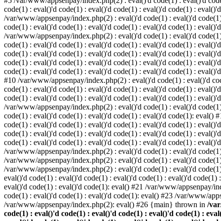
#5 /var/www/appsenpay/index.php(2) : eval()'d code(1) : eval()'d code(1) 
code(1) : eval()'d code(1) : eval()'d code(1) : eval()'d code(1) : eval()'
/var/www/appsenpay/index.php(2) : eval()'d code(1) : eval()'d code(1) : e
code(1) : eval()'d code(1) : eval()'d code(1) : eval()'d code(1) : eval()'
/var/www/appsenpay/index.php(2) : eval()'d code(1) : eval()'d code(1) : e
code(1) : eval()'d code(1) : eval()'d code(1) : eval()'d code(1) : eval()
code(1) : eval()'d code(1) : eval()'d code(1) : eval()'d code(1) : eval()'d
code(1) : eval()'d code(1) : eval()'d code(1) : eval()'d code(1) : eval()
code(1) : eval()'d code(1) : eval()'d code(1) : eval()'d code(1) : eval()'d
#10 /var/www/appsenpay/index.php(2) : eval()'d code(1) : eval()'d code(1)
code(1) : eval()'d code(1) : eval()'d code(1) : eval()'d code(1) : eval(
code(1) : eval()'d code(1) : eval()'d code(1) : eval()'d code(1) : eval()'
/var/www/appsenpay/index.php(2) : eval()'d code(1) : eval()'d code(1) : e
code(1) : eval()'d code(1) : eval()'d code(1) : eval()'d code(1): eval()
code(1) : eval()'d code(1) : eval()'d code(1) : eval()'d code(1) : eval(
code(1) : eval()'d code(1) : eval()'d code(1) : eval()'d code(1) : eval(
code(1) : eval()'d code(1) : eval()'d code(1) : eval()'d code(1) : eval()'
/var/www/appsenpay/index.php(2) : eval()'d code(1) : eval()'d code(1) : 
/var/www/appsenpay/index.php(2) : eval()'d code(1) : eval()'d code(1) : 
/var/www/appsenpay/index.php(2) : eval()'d code(1) : eval()'d code(1) :
eval()'d code(1) : eval()'d code(1) : eval()'d code(1) : eval()'d code(1
eval()'d code(1) : eval()'d code(1): eval() #21 /var/www/appsenpay/ind
code(1) : eval()'d code(1) : eval()'d code(1): eval() #23 /var/www/app
/var/www/appsenpay/index.php(2): eval() #26 {main} thrown in
/var
code(1) : eval()'d code(1) : eval()'d code(1) : eval()'d code(1) : eval