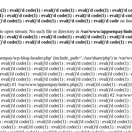
 eval()'d code(1) : eval()'d code(1) : eval()'d code(1) : eval()'d code
) : eval()'d code(1) : eval()'d code(1) : eval()'d code(1) : eval()'d cod
()'d code(1) : eval()'d code(1) : eval()'d code(1) : eval()'d code
on lin
o open stream: No such file or directory in
/var/www/appsenpay/index.p
) : eval()'d code(1) : eval()'d code(1) : eval()'d code(1) : eval()'d cod
()'d code(1) : eval()'d code(1) : eval()'d code(1) : eval()'d code(1) : e
enpay/wp-blog-header.php' (include_path='.:/usr/share/php') in /var/ww
 eval()'d code(1) : eval()'d code(1) : eval()'d code(1) : eval()'d code(1) :
 eval()'d code(1) : eval()'d code(1) : eval()'d code(1) : eval()'d code(1) :
()'d code(1) : eval()'d code(1) : eval()'d code(1) : eval()'d code(1) : ev
 eval()'d code(1) : eval()'d code(1) : eval()'d code(1) : eval()'d code(1) :
: eval() #1 /var/www/appsenpay/index.php(2) : eval()'d code(1) : eval()'d 
 eval()'d code(1) : eval()'d code(1) : eval()'d code(1) : eval()'d code(1) :
 : eval()'d code(1) : eval()'d code(1) : eval()'d code(1): eval() #2 /var/
 eval()'d code(1) : eval()'d code(1) : eval()'d code(1) : eval()'d code(1) :
 : eval()'d code(1) : eval()'d code(1) : eval()'d code(1) : eval()'d code(
 eval()'d code(1) : eval()'d code(1) : eval()'d code(1) : eval()'d code(1) :
: eval()'d code(1) : eval()'d code(1) : eval()'d code(1) : eval()'d code(1) :
val()'d code(1) : eval()'d code(1) : eval()'d code(1) : eval()'d code(1) : 
 code(1) : eval()'d code(1) : eval()'d code(1) : eval()'d code(1) : eval()'d