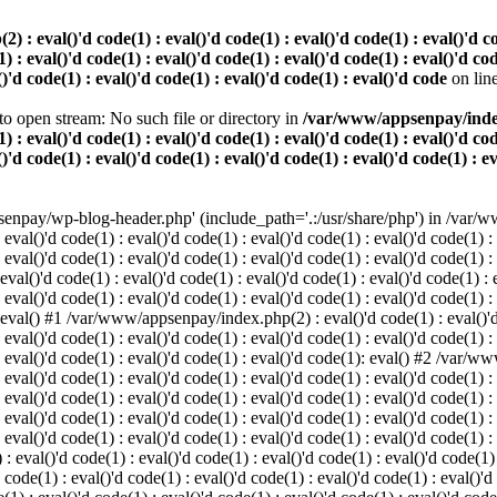
 eval()'d code(1) : eval()'d code(1) : eval()'d code(1) : eval()'d code
) : eval()'d code(1) : eval()'d code(1) : eval()'d code(1) : eval()'d cod
()'d code(1) : eval()'d code(1) : eval()'d code(1) : eval()'d code
on lin
o open stream: No such file or directory in
/var/www/appsenpay/index.p
) : eval()'d code(1) : eval()'d code(1) : eval()'d code(1) : eval()'d cod
()'d code(1) : eval()'d code(1) : eval()'d code(1) : eval()'d code(1) : e
enpay/wp-blog-header.php' (include_path='.:/usr/share/php') in /var/ww
 eval()'d code(1) : eval()'d code(1) : eval()'d code(1) : eval()'d code(1) :
 eval()'d code(1) : eval()'d code(1) : eval()'d code(1) : eval()'d code(1) :
()'d code(1) : eval()'d code(1) : eval()'d code(1) : eval()'d code(1) : ev
 eval()'d code(1) : eval()'d code(1) : eval()'d code(1) : eval()'d code(1) :
: eval() #1 /var/www/appsenpay/index.php(2) : eval()'d code(1) : eval()'d 
 eval()'d code(1) : eval()'d code(1) : eval()'d code(1) : eval()'d code(1) :
 : eval()'d code(1) : eval()'d code(1) : eval()'d code(1): eval() #2 /var/
 eval()'d code(1) : eval()'d code(1) : eval()'d code(1) : eval()'d code(1) :
 : eval()'d code(1) : eval()'d code(1) : eval()'d code(1) : eval()'d code(
 eval()'d code(1) : eval()'d code(1) : eval()'d code(1) : eval()'d code(1) :
: eval()'d code(1) : eval()'d code(1) : eval()'d code(1) : eval()'d code(1) :
val()'d code(1) : eval()'d code(1) : eval()'d code(1) : eval()'d code(1) : 
 code(1) : eval()'d code(1) : eval()'d code(1) : eval()'d code(1) : eval()'d