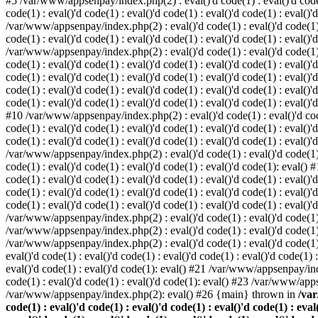
#5 /var/www/appsenpay/index.php(2) : eval()'d code(1) : eval()'d code(1) 
code(1) : eval()'d code(1) : eval()'d code(1) : eval()'d code(1) : eval()'
/var/www/appsenpay/index.php(2) : eval()'d code(1) : eval()'d code(1) : e
code(1) : eval()'d code(1) : eval()'d code(1) : eval()'d code(1) : eval()'
/var/www/appsenpay/index.php(2) : eval()'d code(1) : eval()'d code(1) : e
code(1) : eval()'d code(1) : eval()'d code(1) : eval()'d code(1) : eval()
code(1) : eval()'d code(1) : eval()'d code(1) : eval()'d code(1) : eval()'d
code(1) : eval()'d code(1) : eval()'d code(1) : eval()'d code(1) : eval()
code(1) : eval()'d code(1) : eval()'d code(1) : eval()'d code(1) : eval()'d
#10 /var/www/appsenpay/index.php(2) : eval()'d code(1) : eval()'d code(1)
code(1) : eval()'d code(1) : eval()'d code(1) : eval()'d code(1) : eval(
code(1) : eval()'d code(1) : eval()'d code(1) : eval()'d code(1) : eval()'
/var/www/appsenpay/index.php(2) : eval()'d code(1) : eval()'d code(1) : e
code(1) : eval()'d code(1) : eval()'d code(1) : eval()'d code(1): eval()
code(1) : eval()'d code(1) : eval()'d code(1) : eval()'d code(1) : eval(
code(1) : eval()'d code(1) : eval()'d code(1) : eval()'d code(1) : eval(
code(1) : eval()'d code(1) : eval()'d code(1) : eval()'d code(1) : eval()'
/var/www/appsenpay/index.php(2) : eval()'d code(1) : eval()'d code(1) : 
/var/www/appsenpay/index.php(2) : eval()'d code(1) : eval()'d code(1) : 
/var/www/appsenpay/index.php(2) : eval()'d code(1) : eval()'d code(1) :
eval()'d code(1) : eval()'d code(1) : eval()'d code(1) : eval()'d code(1
eval()'d code(1) : eval()'d code(1): eval() #21 /var/www/appsenpay/ind
code(1) : eval()'d code(1) : eval()'d code(1): eval() #23 /var/www/app
/var/www/appsenpay/index.php(2): eval() #26 {main} thrown in
/var
code(1) : eval()'d code(1) : eval()'d code(1) : eval()'d code(1) : eval