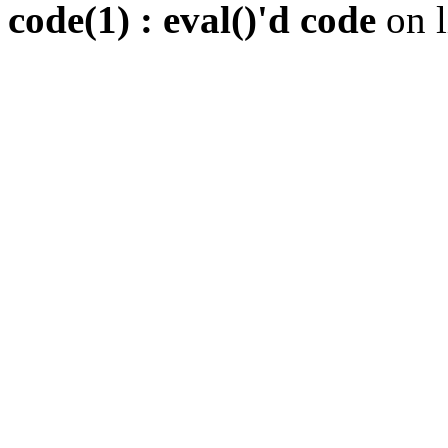
code(1) : eval()'d code
on 