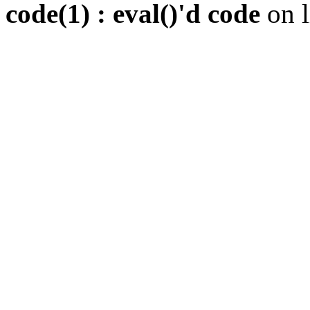
code(1) : eval()'d code
on 