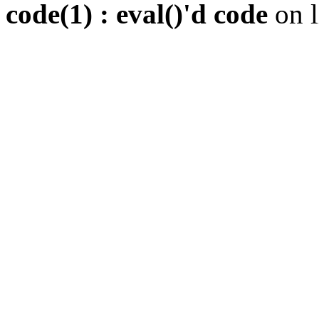
code(1) : eval()'d code
on 