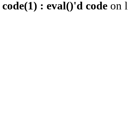
code(1) : eval()'d code
on 