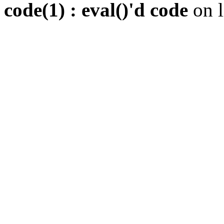
code(1) : eval()'d code
on 