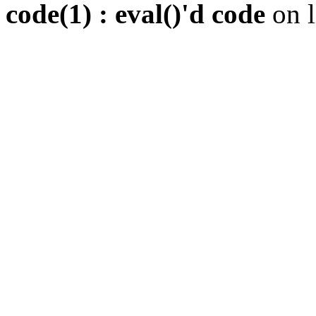
code(1) : eval()'d code
on 