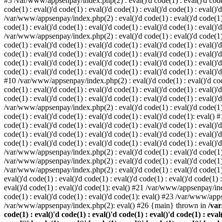
#5 /var/www/appsenpay/index.php(2) : eval()'d code(1) : eval()'d code(1) 
code(1) : eval()'d code(1) : eval()'d code(1) : eval()'d code(1) : eval()'
/var/www/appsenpay/index.php(2) : eval()'d code(1) : eval()'d code(1) : e
code(1) : eval()'d code(1) : eval()'d code(1) : eval()'d code(1) : eval()'
/var/www/appsenpay/index.php(2) : eval()'d code(1) : eval()'d code(1) : e
code(1) : eval()'d code(1) : eval()'d code(1) : eval()'d code(1) : eval()
code(1) : eval()'d code(1) : eval()'d code(1) : eval()'d code(1) : eval()'d
code(1) : eval()'d code(1) : eval()'d code(1) : eval()'d code(1) : eval()
code(1) : eval()'d code(1) : eval()'d code(1) : eval()'d code(1) : eval()'d
#10 /var/www/appsenpay/index.php(2) : eval()'d code(1) : eval()'d code(1)
code(1) : eval()'d code(1) : eval()'d code(1) : eval()'d code(1) : eval(
code(1) : eval()'d code(1) : eval()'d code(1) : eval()'d code(1) : eval()'
/var/www/appsenpay/index.php(2) : eval()'d code(1) : eval()'d code(1) : e
code(1) : eval()'d code(1) : eval()'d code(1) : eval()'d code(1): eval()
code(1) : eval()'d code(1) : eval()'d code(1) : eval()'d code(1) : eval(
code(1) : eval()'d code(1) : eval()'d code(1) : eval()'d code(1) : eval(
code(1) : eval()'d code(1) : eval()'d code(1) : eval()'d code(1) : eval()'
/var/www/appsenpay/index.php(2) : eval()'d code(1) : eval()'d code(1) : 
/var/www/appsenpay/index.php(2) : eval()'d code(1) : eval()'d code(1) : 
/var/www/appsenpay/index.php(2) : eval()'d code(1) : eval()'d code(1) :
eval()'d code(1) : eval()'d code(1) : eval()'d code(1) : eval()'d code(1
eval()'d code(1) : eval()'d code(1): eval() #21 /var/www/appsenpay/ind
code(1) : eval()'d code(1) : eval()'d code(1): eval() #23 /var/www/app
/var/www/appsenpay/index.php(2): eval() #26 {main} thrown in
/var
code(1) : eval()'d code(1) : eval()'d code(1) : eval()'d code(1) : eval