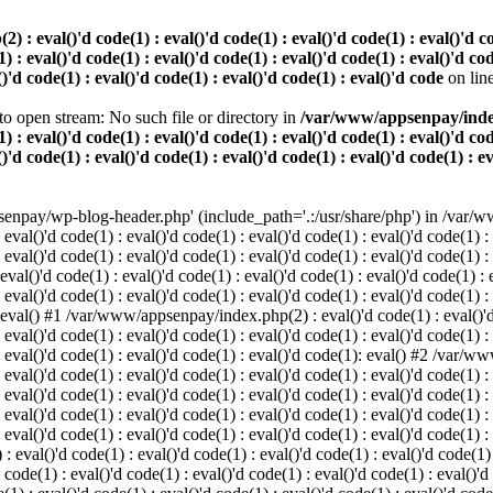
 eval()'d code(1) : eval()'d code(1) : eval()'d code(1) : eval()'d code
) : eval()'d code(1) : eval()'d code(1) : eval()'d code(1) : eval()'d cod
()'d code(1) : eval()'d code(1) : eval()'d code(1) : eval()'d code
on lin
o open stream: No such file or directory in
/var/www/appsenpay/index.p
) : eval()'d code(1) : eval()'d code(1) : eval()'d code(1) : eval()'d cod
()'d code(1) : eval()'d code(1) : eval()'d code(1) : eval()'d code(1) : e
enpay/wp-blog-header.php' (include_path='.:/usr/share/php') in /var/ww
 eval()'d code(1) : eval()'d code(1) : eval()'d code(1) : eval()'d code(1) :
 eval()'d code(1) : eval()'d code(1) : eval()'d code(1) : eval()'d code(1) :
()'d code(1) : eval()'d code(1) : eval()'d code(1) : eval()'d code(1) : ev
 eval()'d code(1) : eval()'d code(1) : eval()'d code(1) : eval()'d code(1) :
: eval() #1 /var/www/appsenpay/index.php(2) : eval()'d code(1) : eval()'d 
 eval()'d code(1) : eval()'d code(1) : eval()'d code(1) : eval()'d code(1) :
 : eval()'d code(1) : eval()'d code(1) : eval()'d code(1): eval() #2 /var/
 eval()'d code(1) : eval()'d code(1) : eval()'d code(1) : eval()'d code(1) :
 : eval()'d code(1) : eval()'d code(1) : eval()'d code(1) : eval()'d code(
 eval()'d code(1) : eval()'d code(1) : eval()'d code(1) : eval()'d code(1) :
: eval()'d code(1) : eval()'d code(1) : eval()'d code(1) : eval()'d code(1) :
val()'d code(1) : eval()'d code(1) : eval()'d code(1) : eval()'d code(1) : 
 code(1) : eval()'d code(1) : eval()'d code(1) : eval()'d code(1) : eval()'d