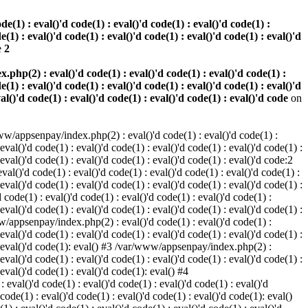
(1) : eval()'d code(1) : eval()'d code(1) : eval()'d code(1) :
e(1) : eval()'d code(1) : eval()'d code(1) : eval()'d code(1) : eval()'d
e
2
hp(2) : eval()'d code(1) : eval()'d code(1) : eval()'d code(1) :
e(1) : eval()'d code(1) : eval()'d code(1) : eval()'d code(1) : eval()'d
val()'d code(1) : eval()'d code(1) : eval()'d code(1) : eval()'d code
on
w/appsenpay/index.php(2) : eval()'d code(1) : eval()'d code(1) :
 eval()'d code(1) : eval()'d code(1) : eval()'d code(1) : eval()'d code(1) :
 eval()'d code(1) : eval()'d code(1) : eval()'d code(1) : eval()'d code:2
al()'d code(1) : eval()'d code(1) : eval()'d code(1) : eval()'d code(1) :
 eval()'d code(1) : eval()'d code(1) : eval()'d code(1) : eval()'d code(1) :
code(1) : eval()'d code(1) : eval()'d code(1) : eval()'d code(1) :
 eval()'d code(1) : eval()'d code(1) : eval()'d code(1) : eval()'d code(1) :
www/appsenpay/index.php(2) : eval()'d code(1) : eval()'d code(1) :
 eval()'d code(1) : eval()'d code(1) : eval()'d code(1) : eval()'d code(1) :
1) : eval()'d code(1): eval() #3 /var/www/appsenpay/index.php(2) :
 eval()'d code(1) : eval()'d code(1) : eval()'d code(1) : eval()'d code(1) :
 eval()'d code(1) : eval()'d code(1): eval() #4
eval()'d code(1) : eval()'d code(1) : eval()'d code(1) : eval()'d
 code(1) : eval()'d code(1) : eval()'d code(1) : eval()'d code(1): eval()