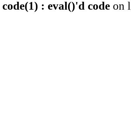
code(1) : eval()'d code
on 