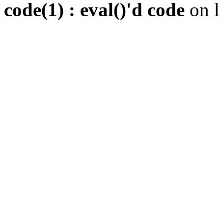
code(1) : eval()'d code
on 