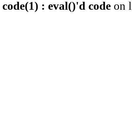
code(1) : eval()'d code
on 