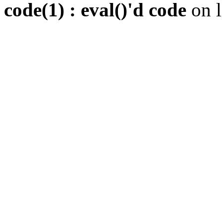
code(1) : eval()'d code
on 