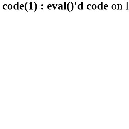
code(1) : eval()'d code
on 