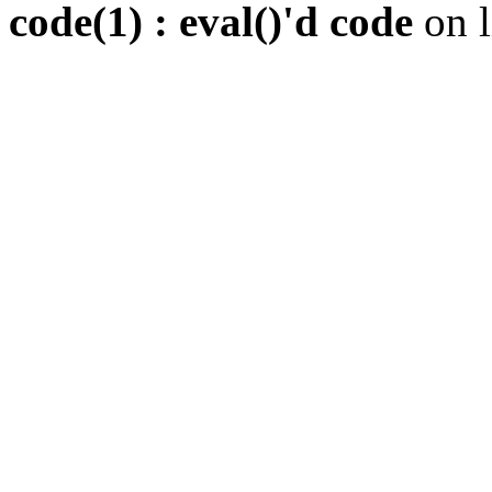
code(1) : eval()'d code
on 