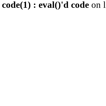
code(1) : eval()'d code
on 