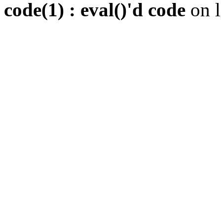
code(1) : eval()'d code
on 