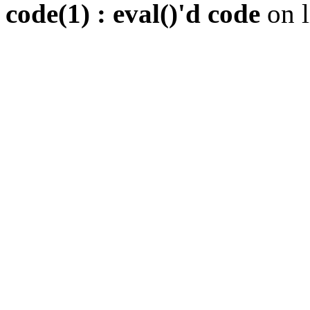
code(1) : eval()'d code
on 