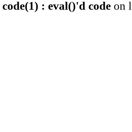
code(1) : eval()'d code
on 