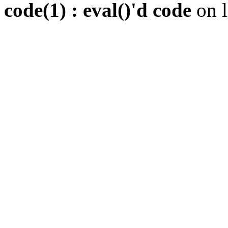
code(1) : eval()'d code
on 