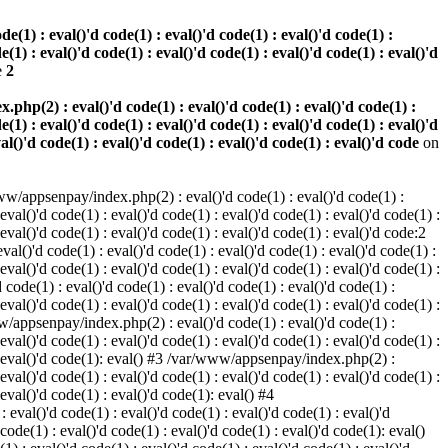
(1) : eval()'d code(1) : eval()'d code(1) : eval()'d code(1) :
e(1) : eval()'d code(1) : eval()'d code(1) : eval()'d code(1) : eval()'d
e
2
hp(2) : eval()'d code(1) : eval()'d code(1) : eval()'d code(1) :
e(1) : eval()'d code(1) : eval()'d code(1) : eval()'d code(1) : eval()'d
val()'d code(1) : eval()'d code(1) : eval()'d code(1) : eval()'d code
on
w/appsenpay/index.php(2) : eval()'d code(1) : eval()'d code(1) :
 eval()'d code(1) : eval()'d code(1) : eval()'d code(1) : eval()'d code(1) :
 eval()'d code(1) : eval()'d code(1) : eval()'d code(1) : eval()'d code:2
al()'d code(1) : eval()'d code(1) : eval()'d code(1) : eval()'d code(1) :
 eval()'d code(1) : eval()'d code(1) : eval()'d code(1) : eval()'d code(1) :
code(1) : eval()'d code(1) : eval()'d code(1) : eval()'d code(1) :
 eval()'d code(1) : eval()'d code(1) : eval()'d code(1) : eval()'d code(1) :
www/appsenpay/index.php(2) : eval()'d code(1) : eval()'d code(1) :
 eval()'d code(1) : eval()'d code(1) : eval()'d code(1) : eval()'d code(1) :
1) : eval()'d code(1): eval() #3 /var/www/appsenpay/index.php(2) :
 eval()'d code(1) : eval()'d code(1) : eval()'d code(1) : eval()'d code(1) :
 eval()'d code(1) : eval()'d code(1): eval() #4
eval()'d code(1) : eval()'d code(1) : eval()'d code(1) : eval()'d
 code(1) : eval()'d code(1) : eval()'d code(1) : eval()'d code(1): eval()