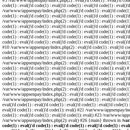
#5 /var/www/appsenpay/index.php(2) : eval()'d code(1) : eval()'d code(1) 
code(1) : eval()'d code(1) : eval()'d code(1) : eval()'d code(1) : eval()'
/var/www/appsenpay/index.php(2) : eval()'d code(1) : eval()'d code(1) : e
code(1) : eval()'d code(1) : eval()'d code(1) : eval()'d code(1) : eval()'
/var/www/appsenpay/index.php(2) : eval()'d code(1) : eval()'d code(1) : e
code(1) : eval()'d code(1) : eval()'d code(1) : eval()'d code(1) : eval()
code(1) : eval()'d code(1) : eval()'d code(1) : eval()'d code(1) : eval()'d
code(1) : eval()'d code(1) : eval()'d code(1) : eval()'d code(1) : eval()
code(1) : eval()'d code(1) : eval()'d code(1) : eval()'d code(1) : eval()'d
#10 /var/www/appsenpay/index.php(2) : eval()'d code(1) : eval()'d code(1)
code(1) : eval()'d code(1) : eval()'d code(1) : eval()'d code(1) : eval(
code(1) : eval()'d code(1) : eval()'d code(1) : eval()'d code(1) : eval()'
/var/www/appsenpay/index.php(2) : eval()'d code(1) : eval()'d code(1) : e
code(1) : eval()'d code(1) : eval()'d code(1) : eval()'d code(1): eval()
code(1) : eval()'d code(1) : eval()'d code(1) : eval()'d code(1) : eval(
code(1) : eval()'d code(1) : eval()'d code(1) : eval()'d code(1) : eval(
code(1) : eval()'d code(1) : eval()'d code(1) : eval()'d code(1) : eval()'
/var/www/appsenpay/index.php(2) : eval()'d code(1) : eval()'d code(1) : 
/var/www/appsenpay/index.php(2) : eval()'d code(1) : eval()'d code(1) : 
/var/www/appsenpay/index.php(2) : eval()'d code(1) : eval()'d code(1) :
eval()'d code(1) : eval()'d code(1) : eval()'d code(1) : eval()'d code(1
eval()'d code(1) : eval()'d code(1): eval() #21 /var/www/appsenpay/ind
code(1) : eval()'d code(1) : eval()'d code(1): eval() #23 /var/www/app
/var/www/appsenpay/index.php(2): eval() #26 {main} thrown in
/var
code(1) : eval()'d code(1) : eval()'d code(1) : eval()'d code(1) : eval