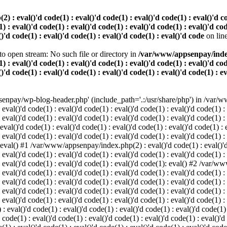
 eval()'d code(1) : eval()'d code(1) : eval()'d code(1) : eval()'d code
) : eval()'d code(1) : eval()'d code(1) : eval()'d code(1) : eval()'d cod
()'d code(1) : eval()'d code(1) : eval()'d code(1) : eval()'d code
on lin
o open stream: No such file or directory in
/var/www/appsenpay/index.p
) : eval()'d code(1) : eval()'d code(1) : eval()'d code(1) : eval()'d cod
()'d code(1) : eval()'d code(1) : eval()'d code(1) : eval()'d code(1) : e
enpay/wp-blog-header.php' (include_path='.:/usr/share/php') in /var/ww
 eval()'d code(1) : eval()'d code(1) : eval()'d code(1) : eval()'d code(1) :
 eval()'d code(1) : eval()'d code(1) : eval()'d code(1) : eval()'d code(1) :
()'d code(1) : eval()'d code(1) : eval()'d code(1) : eval()'d code(1) : ev
 eval()'d code(1) : eval()'d code(1) : eval()'d code(1) : eval()'d code(1) :
: eval() #1 /var/www/appsenpay/index.php(2) : eval()'d code(1) : eval()'d 
 eval()'d code(1) : eval()'d code(1) : eval()'d code(1) : eval()'d code(1) :
 : eval()'d code(1) : eval()'d code(1) : eval()'d code(1): eval() #2 /var/
 eval()'d code(1) : eval()'d code(1) : eval()'d code(1) : eval()'d code(1) :
 : eval()'d code(1) : eval()'d code(1) : eval()'d code(1) : eval()'d code(
 eval()'d code(1) : eval()'d code(1) : eval()'d code(1) : eval()'d code(1) :
: eval()'d code(1) : eval()'d code(1) : eval()'d code(1) : eval()'d code(1) :
val()'d code(1) : eval()'d code(1) : eval()'d code(1) : eval()'d code(1) : 
 code(1) : eval()'d code(1) : eval()'d code(1) : eval()'d code(1) : eval()'d