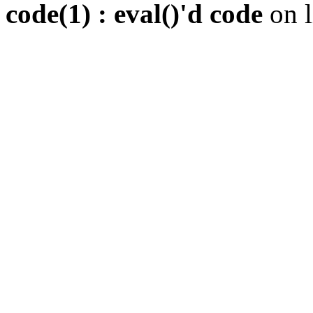
code(1) : eval()'d code
on 