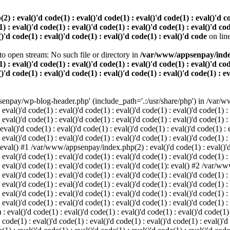
 eval()'d code(1) : eval()'d code(1) : eval()'d code(1) : eval()'d code
) : eval()'d code(1) : eval()'d code(1) : eval()'d code(1) : eval()'d cod
()'d code(1) : eval()'d code(1) : eval()'d code(1) : eval()'d code
on lin
o open stream: No such file or directory in
/var/www/appsenpay/index.p
) : eval()'d code(1) : eval()'d code(1) : eval()'d code(1) : eval()'d cod
()'d code(1) : eval()'d code(1) : eval()'d code(1) : eval()'d code(1) : e
enpay/wp-blog-header.php' (include_path='.:/usr/share/php') in /var/ww
 eval()'d code(1) : eval()'d code(1) : eval()'d code(1) : eval()'d code(1) :
 eval()'d code(1) : eval()'d code(1) : eval()'d code(1) : eval()'d code(1) :
()'d code(1) : eval()'d code(1) : eval()'d code(1) : eval()'d code(1) : ev
 eval()'d code(1) : eval()'d code(1) : eval()'d code(1) : eval()'d code(1) :
: eval() #1 /var/www/appsenpay/index.php(2) : eval()'d code(1) : eval()'d 
 eval()'d code(1) : eval()'d code(1) : eval()'d code(1) : eval()'d code(1) :
 : eval()'d code(1) : eval()'d code(1) : eval()'d code(1): eval() #2 /var/
 eval()'d code(1) : eval()'d code(1) : eval()'d code(1) : eval()'d code(1) :
 : eval()'d code(1) : eval()'d code(1) : eval()'d code(1) : eval()'d code(
 eval()'d code(1) : eval()'d code(1) : eval()'d code(1) : eval()'d code(1) :
: eval()'d code(1) : eval()'d code(1) : eval()'d code(1) : eval()'d code(1) :
val()'d code(1) : eval()'d code(1) : eval()'d code(1) : eval()'d code(1) : 
 code(1) : eval()'d code(1) : eval()'d code(1) : eval()'d code(1) : eval()'d