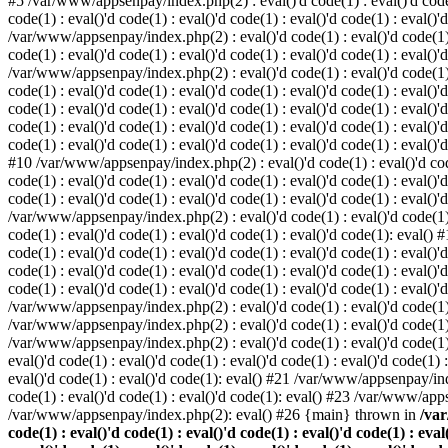
#5 /var/www/appsenpay/index.php(2) : eval()'d code(1) : eval()'d code(1) 
code(1) : eval()'d code(1) : eval()'d code(1) : eval()'d code(1) : eval()'
/var/www/appsenpay/index.php(2) : eval()'d code(1) : eval()'d code(1) : e
code(1) : eval()'d code(1) : eval()'d code(1) : eval()'d code(1) : eval()'
/var/www/appsenpay/index.php(2) : eval()'d code(1) : eval()'d code(1) : e
code(1) : eval()'d code(1) : eval()'d code(1) : eval()'d code(1) : eval()
code(1) : eval()'d code(1) : eval()'d code(1) : eval()'d code(1) : eval()'d
code(1) : eval()'d code(1) : eval()'d code(1) : eval()'d code(1) : eval()
code(1) : eval()'d code(1) : eval()'d code(1) : eval()'d code(1) : eval()'d
#10 /var/www/appsenpay/index.php(2) : eval()'d code(1) : eval()'d code(1)
code(1) : eval()'d code(1) : eval()'d code(1) : eval()'d code(1) : eval(
code(1) : eval()'d code(1) : eval()'d code(1) : eval()'d code(1) : eval()'
/var/www/appsenpay/index.php(2) : eval()'d code(1) : eval()'d code(1) : e
code(1) : eval()'d code(1) : eval()'d code(1) : eval()'d code(1): eval()
code(1) : eval()'d code(1) : eval()'d code(1) : eval()'d code(1) : eval(
code(1) : eval()'d code(1) : eval()'d code(1) : eval()'d code(1) : eval(
code(1) : eval()'d code(1) : eval()'d code(1) : eval()'d code(1) : eval()'
/var/www/appsenpay/index.php(2) : eval()'d code(1) : eval()'d code(1) : 
/var/www/appsenpay/index.php(2) : eval()'d code(1) : eval()'d code(1) : 
/var/www/appsenpay/index.php(2) : eval()'d code(1) : eval()'d code(1) :
eval()'d code(1) : eval()'d code(1) : eval()'d code(1) : eval()'d code(1
eval()'d code(1) : eval()'d code(1): eval() #21 /var/www/appsenpay/ind
code(1) : eval()'d code(1) : eval()'d code(1): eval() #23 /var/www/app
/var/www/appsenpay/index.php(2): eval() #26 {main} thrown in
/var
code(1) : eval()'d code(1) : eval()'d code(1) : eval()'d code(1) : eval