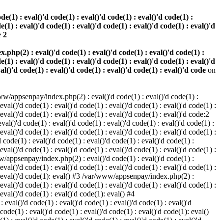
(1) : eval()'d code(1) : eval()'d code(1) : eval()'d code(1) :
e(1) : eval()'d code(1) : eval()'d code(1) : eval()'d code(1) : eval()'d
e
2
hp(2) : eval()'d code(1) : eval()'d code(1) : eval()'d code(1) :
e(1) : eval()'d code(1) : eval()'d code(1) : eval()'d code(1) : eval()'d
val()'d code(1) : eval()'d code(1) : eval()'d code(1) : eval()'d code
on
w/appsenpay/index.php(2) : eval()'d code(1) : eval()'d code(1) :
 eval()'d code(1) : eval()'d code(1) : eval()'d code(1) : eval()'d code(1) :
 eval()'d code(1) : eval()'d code(1) : eval()'d code(1) : eval()'d code:2
al()'d code(1) : eval()'d code(1) : eval()'d code(1) : eval()'d code(1) :
 eval()'d code(1) : eval()'d code(1) : eval()'d code(1) : eval()'d code(1) :
code(1) : eval()'d code(1) : eval()'d code(1) : eval()'d code(1) :
 eval()'d code(1) : eval()'d code(1) : eval()'d code(1) : eval()'d code(1) :
www/appsenpay/index.php(2) : eval()'d code(1) : eval()'d code(1) :
 eval()'d code(1) : eval()'d code(1) : eval()'d code(1) : eval()'d code(1) :
1) : eval()'d code(1): eval() #3 /var/www/appsenpay/index.php(2) :
 eval()'d code(1) : eval()'d code(1) : eval()'d code(1) : eval()'d code(1) :
 eval()'d code(1) : eval()'d code(1): eval() #4
eval()'d code(1) : eval()'d code(1) : eval()'d code(1) : eval()'d
 code(1) : eval()'d code(1) : eval()'d code(1) : eval()'d code(1): eval()