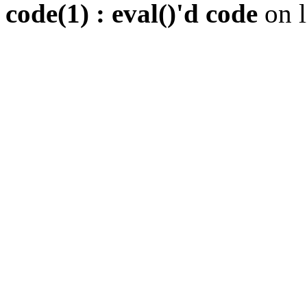
code(1) : eval()'d code
on 